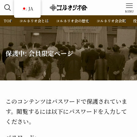
JA
MENU
TOP
コルネリオ会とは
コルネリオ会の歴史
コルネリオ会会則
役
保護中: 会員限定ページ
このコンテンツはパスワードで保護されていま
す。閲覧するには以下にパスワードを入力して
ください。