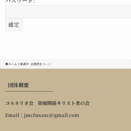
パスワード:
ホーム
保護中: 会員限定ページ
団体概要
コルネリオ会 防衛関係キリスト者の会
Email：jmcfusasc@gmail.com