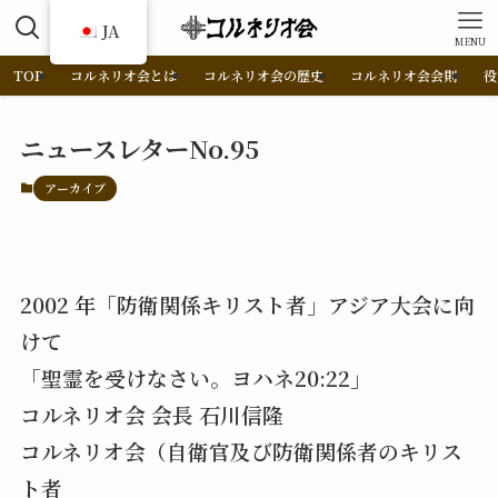
JA
MENU
TOP
コルネリオ会とは
コルネリオ会の歴史
コルネリオ会会則
役
ニュースレターNo.95
アーカイブ
2002 年「防衛関係キリスト者」アジア大会に向
けて
「聖霊を受けなさい。ヨハネ20:22」
コルネリオ会 会長 石川信隆
コルネリオ会（自衛官及び防衛関係者のキリス
ト者