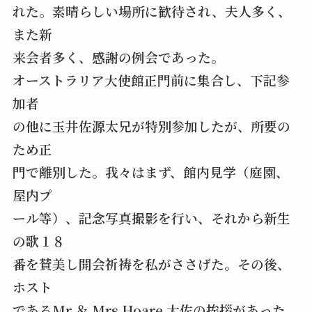
れた。素晴らしい場所に歓待され、夫人多く、
また新
来会者多く、感謝の例会であった。
オーストラリア大使館正門前に集合し、下記参
加者
の他に玉井佐源太兄が特別参加したが、所要の
ため正
門で離別した。我々はまず、館内見学（庭園、
屋内プ
ール等）、記念写真撮影を行い、それから新生
の歌１８
番を賛美し開会祈祷を私がささげた。その後、
ホスト
であるMr ＆ Mrs Hoare 大佐の挨拶があった。