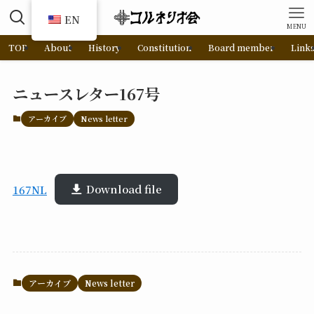
EN
MENU
TOP
About
History
Constitution
Board member
Link
ニュースレター167号
アーカイブ
News letter
167NL
Download file
アーカイブ
News letter